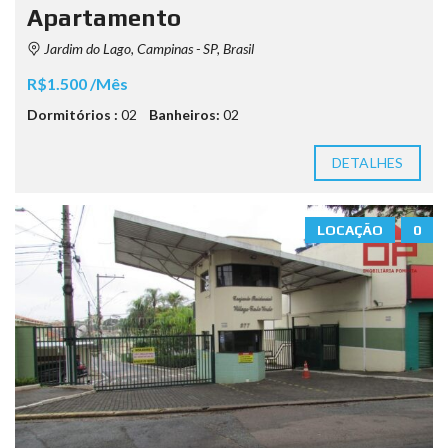
Apartamento
Jardim do Lago, Campinas - SP, Brasil
R$1.500 /Mês
Dormitórios :
02
Banheiros:
02
DETALHES
LOCAÇÃO
0