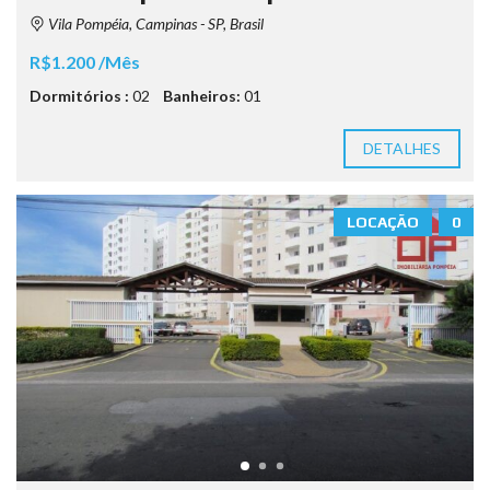
Vila Pompéia, Campinas - SP, Brasil
R$1.200 /Mês
Dormitórios :
02
Banheiros:
01
DETALHES
LOCAÇÃO
0