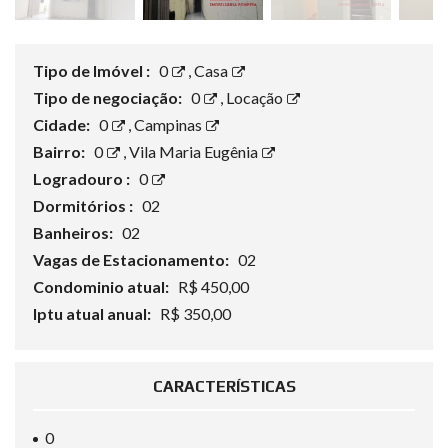
Tipo de Imóvel :
0
,
Casa
Tipo de negociação:
0
,
Locação
Cidade:
0
,
Campinas
Bairro:
0
,
Vila Maria Eugênia
Logradouro :
0
Dormitórios :
02
Banheiros:
02
Vagas de Estacionamento:
02
Condominio atual:
R$ 450,00
Iptu atual anual:
R$ 350,00
CARACTERÍSTICAS
0