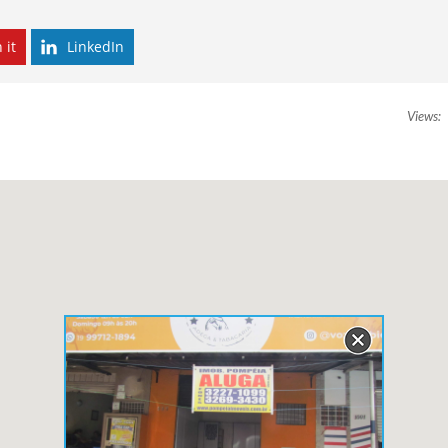
 it
LinkedIn
Views: