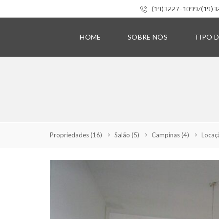
(19)3227-1099/(19)3
HOME
SOBRE NÓS
TIPO 
C
A
S
A
A
Propriedades
(16)
Salão
(5)
Campinas
(4)
Loca
P
A
R
T
A
M
E
N
T
O