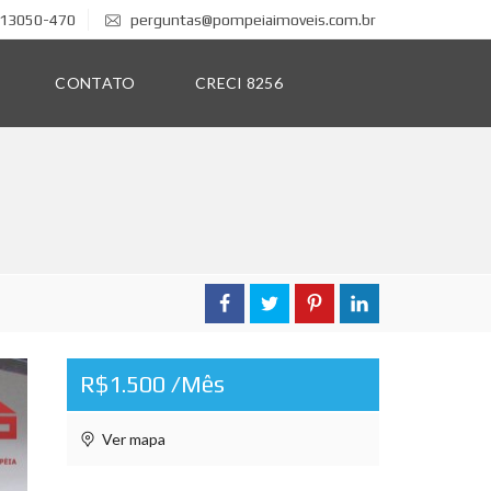
: 13050-470
perguntas@pompeiaimoveis.com.br
CONTATO
CRECI 8256
R$1.500 /Mês
Ver mapa