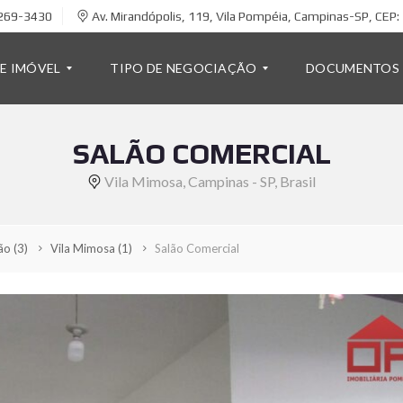
269-3430
Av. Mirandópolis, 119, Vila Pompéia, Campinas-SP, CEP
DE IMÓVEL
TIPO DE NEGOCIAÇÃO
DOCUMENTOS
SALÃO COMERCIAL
L
O
Vila Mimosa, Campinas - SP, Brasil
C
A
Ç
Ã
ção
(3)
Vila Mimosa
(1)
Salão Comercial
O
V
E
N
D
A
M