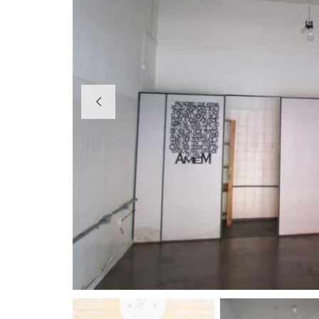
S
A
L
Ã
O
S
A
L
A
S
T
E
R
R
E
N
O
B
A
R