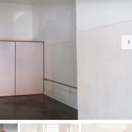
E
G
A
O
F
E
R
T
A