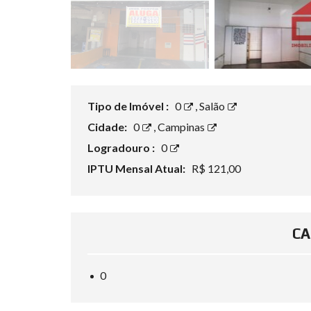
R
A
C
Ã
O
Tipo de Imóvel :
0
,
Salão
Cidade:
0
,
Campinas
Logradouro :
0
IPTU Mensal Atual:
R$ 121,00
CA
0